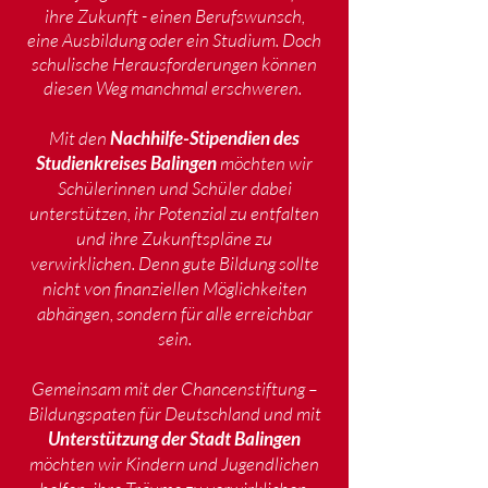
ihre Zukunft - einen Berufswunsch,
eine Ausbildung oder ein Studium. Doch
schulische Herausforderungen können
diesen Weg manchmal erschweren.
Mit den
Nachhilfe-Stipendien des
Studienkreises Balingen
möchten wir
Schülerinnen und Schüler dabei
unterstützen, ihr Potenzial zu entfalten
und ihre Zukunftspläne zu
verwirklichen. Denn gute Bildung sollte
nicht von finanziellen Möglichkeiten
abhängen, sondern für alle erreichbar
sein.
Gemeinsam mit der
Chancenstiftung –
Bildungspaten für Deutschland
und mit
Unterstützung der Stadt Balingen
möchten wir Kindern und Jugendlichen