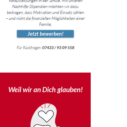
Voraussetzungen in der Schule. Mit unseren
Nachhilfe-Stipendien möchten wir dazu
beitragen, dass Motivation und Einsatz zählen
– und nicht die finanziellen Möglichkeiten einer
Familie.
Jetzt bewerben!
Für Rückfragen:
07433 /
93 09 558
Weil wir an Dich
glauben
!